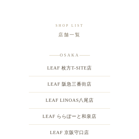
内
容
を
SHOP LIST
ス
店舗一覧
キ
ッ
プ
OSAKA
LEAF 枚方T-SITE店
LEAF 阪急三番街店
LEAF LINOAS八尾店
LEAF ららぽーと和泉店
LEAF 京阪守口店